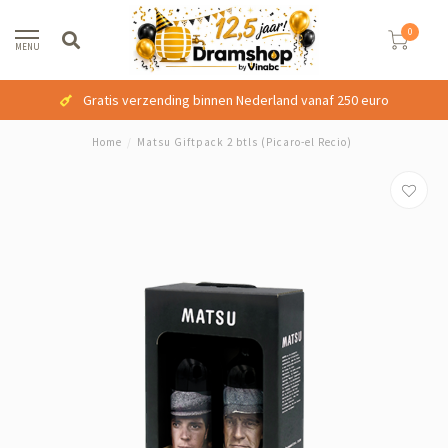
0
MENU
Gratis verzending binnen Nederland vanaf 250 euro
Home
/
Matsu Giftpack 2 btls (Picaro-el Recio)