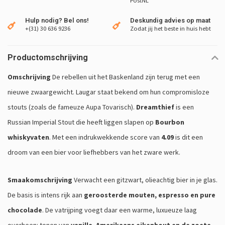
PostNL
Hulp nodig? Bel ons!
Deskundig advies op maat
+(31) 30 636 9236
Zodat jij het beste in huis hebt
Productomschrijving
Omschrijving
De rebellen uit het Baskenland zijn terug met een
nieuwe zwaargewicht. Laugar staat bekend om hun compromisloze
stouts (zoals de fameuze Aupa Tovarisch).
Dreamthief
is een
Russian Imperial Stout die heeft liggen slapen op
Bourbon
whiskyvaten
. Met een indrukwekkende score van
4.09
is dit een
droom van een bier voor liefhebbers van het zware werk.
Smaakomschrijving
Verwacht een gitzwart, olieachtig bier in je glas.
De basis is intens rijk aan
geroosterde mouten, espresso en pure
chocolade
. De vatrijping voegt daar een warme, luxueuze laag