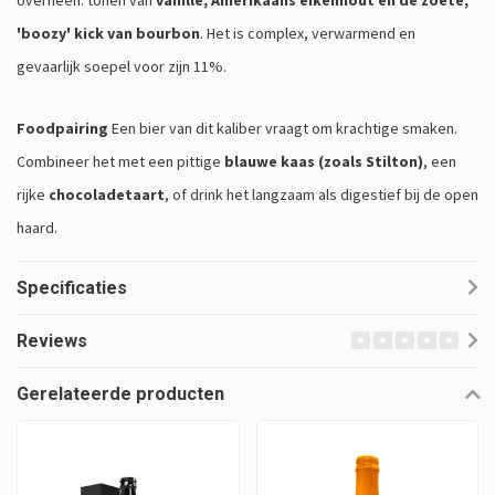
overheen: tonen van
vanille, Amerikaans eikenhout en de zoete,
'boozy' kick van bourbon
. Het is complex, verwarmend en
gevaarlijk soepel voor zijn 11%.
Foodpairing
Een bier van dit kaliber vraagt om krachtige smaken.
Combineer het met een pittige
blauwe kaas (zoals Stilton)
, een
rijke
chocoladetaart
, of drink het langzaam als digestief bij de open
haard.
Specificaties
Reviews
Gerelateerde producten