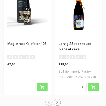
Magistraat Kalefater 108
Lervig AS rackhouse
piece of cake
€7,95
€18,95
Stijl: BA Imperial Pastry
Stout ABV: 15.2% Land van
he..