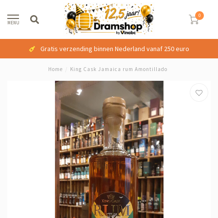
0
MENU
Gratis verzending binnen Nederland vanaf 250 euro
Home
/
King Cask Jamaica rum Amontillado