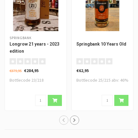
SPRINGBANK
Longrow 21 years - 2023
Springbank 10 Years Old
edition
€284,95
€62,95
€379,95
Bottlecode 23/218
Bottlecode 25/215 abv: 46%