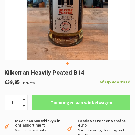
Kilkerran Heavily Peated B14
€59,95
Op voorraad
Incl. btw
Toevoegen aan winkelwagen
Meer dan 500 whisky's in
Gratis verzenden vanaf 250
ons assortiment
euro
Voor ieder wat wils
Snelle en veilige levering met