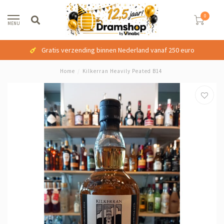
0
MENU
Gratis verzending binnen Nederland vanaf 250 euro
Home
/
Kilkerran Heavily Peated B14