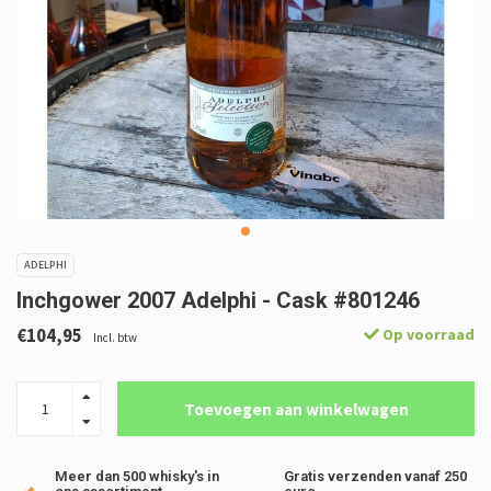
ADELPHI
Inchgower 2007 Adelphi - Cask #801246
€104,95
Op voorraad
Incl. btw
Toevoegen aan winkelwagen
Meer dan 500 whisky's in
Gratis verzenden vanaf 250