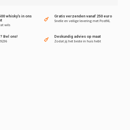
00 whisky's in ons
Gratis verzenden vanaf 250 euro
t
Snelle en veilige levering met PostNL
at wils
? Bel ons!
Deskundig advies op maat
 9236
Zodat jij het beste in huis hebt