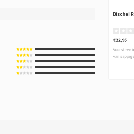
Bischel R
€22,95
Vuursteen i
van sappige 