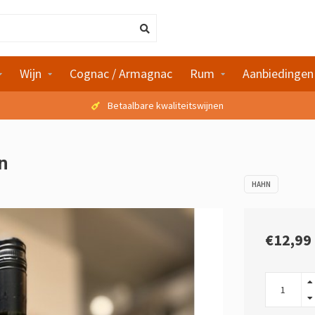
Wijn
Cognac / Armagnac
Rum
Aanbiedingen
Betaalbare kwaliteitswijnen
n
HAHN
€12,99