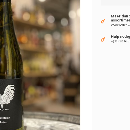
Meer dan 5
assortimen
Voor ieder w
Hulp nodig
+(31) 30 636