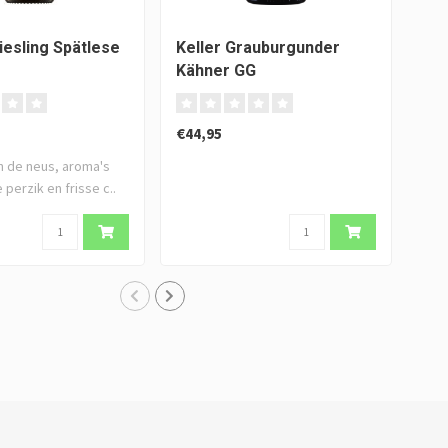
iesling Spätlese
Keller Grauburgunder
Kähner GG
€44,95
n de neus, aroma's
perzik en frisse c..