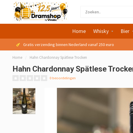
Home
Whisky
Bier
Gratis verzending binnen Nederland vanaf 250 euro
Home
/
Hahn Chardonnay Spätlese Trocken
Hahn Chardonnay Spätlese Trocke
0 beoordelingen