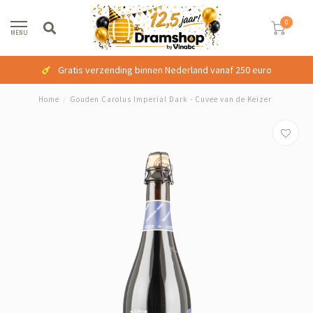
0
MENU
Gratis verzending binnen Nederland vanaf 250 euro
Home
/
Gouden Carolus Imperial Dark - Cuvee van de Keizer