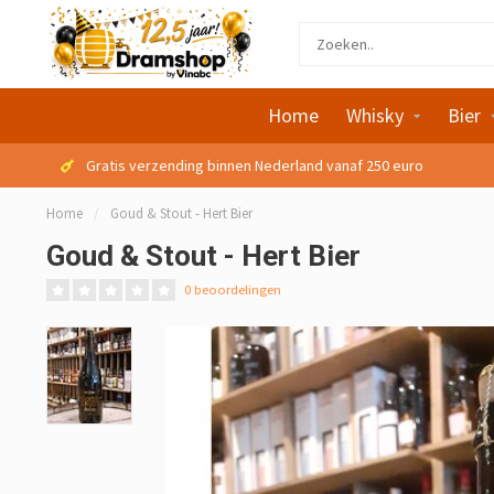
Home
Whisky
Bier
Gratis verzending binnen Nederland vanaf 250 euro
Home
/
Goud & Stout - Hert Bier
Goud & Stout - Hert Bier
0 beoordelingen