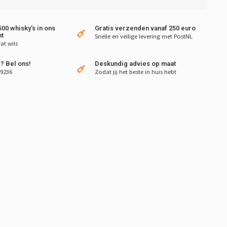
00 whisky's in ons
Gratis verzenden vanaf 250 euro
t
Snelle en veilige levering met PostNL
at wils
? Bel ons!
Deskundig advies op maat
 9236
Zodat jij het beste in huis hebt