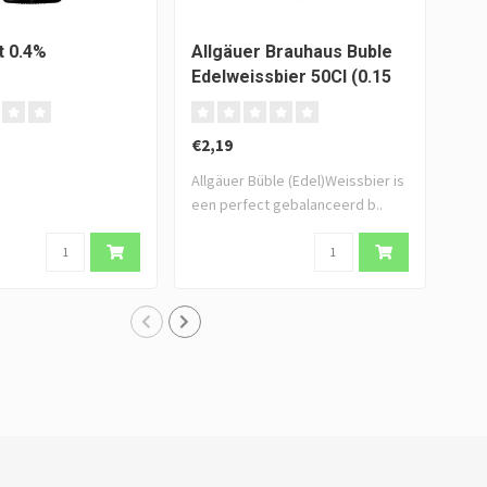
t 0.4%
Allgäuer Brauhaus Buble
Lo
Edelweissbier 50Cl (0.15
Bon
statiegeld)
€2,19
€4,
Allgäuer Büble (Edel)Weissbier is
een perfect gebalanceerd b..