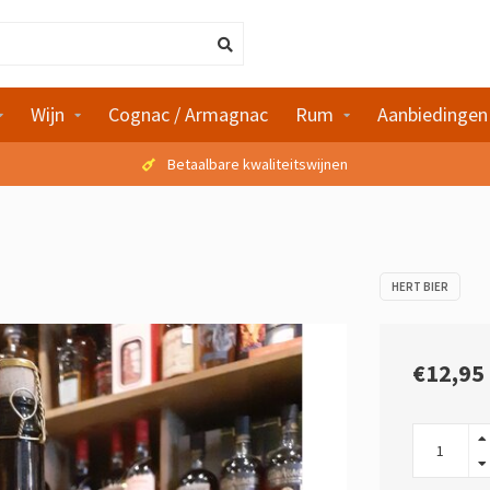
Wijn
Cognac / Armagnac
Rum
Aanbiedingen
Betaalbare kwaliteitswijnen
HERT BIER
€12,95