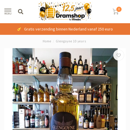
0
MENU
Gratis verzending binnen Nederland vanaf 250 euro
Home
/
Glengoyne 10 years