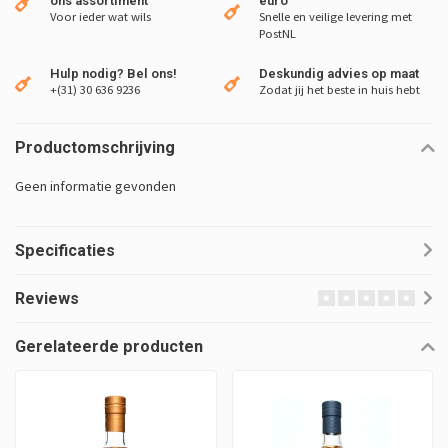
ons assortiment
euro
Voor ieder wat wils
Snelle en veilige levering met
PostNL
Hulp nodig? Bel ons!
Deskundig advies op maat
+(31) 30 636 9236
Zodat jij het beste in huis hebt
Productomschrijving
Geen informatie gevonden
Specificaties
Reviews
Gerelateerde producten