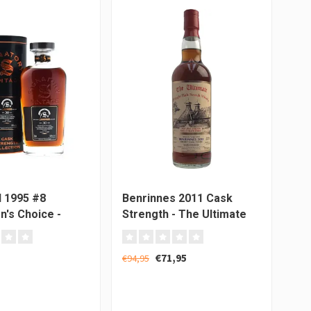
 1995 #8
Benrinnes 2011 Cask
Ben
n's Choice -
Strength - The Ultimate
Ora
y Vintage
Par
€71,95
€79
€94,95