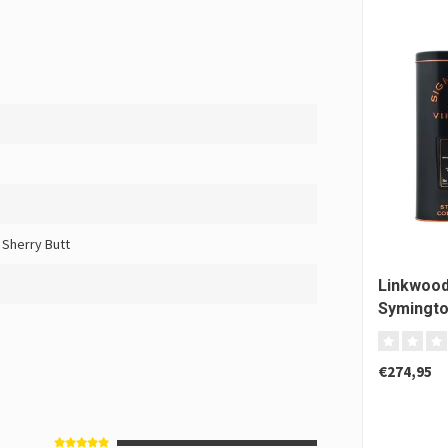
o Sherry Butt
Linkwood
Symingto
Signator
€274,95