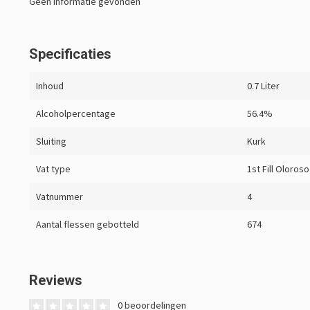
Geen informatie gevonden
Specificaties
Inhoud
0.7 Liter
Alcoholpercentage
56.4%
Sluiting
Kurk
Vat type
1st Fill Oloros
Vatnummer
4
Aantal flessen gebotteld
674
Reviews
0 beoordelingen