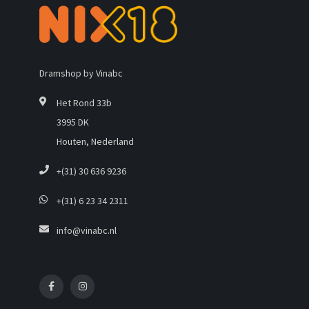
Dramshop by Vinabc
Het Rond 33b
3995 DK
Houten, Nederland
+(31) 30 636 9236
+(31) 6 23 34 2311
info@vinabc.nl