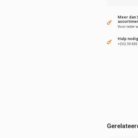
Meer dan 5
assortimen
Voor ieder w
Hulp nodig
+(31) 30 636
Gerelateer