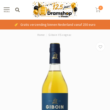
0
MENU
Gratis verzending binnen Nederland vanaf 250 euro
Home
/
Giboin VS cognac