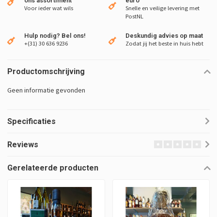
ons assortiment
euro
Voor ieder wat wils
Snelle en veilige levering met
PostNL
Hulp nodig? Bel ons!
Deskundig advies op maat
+(31) 30 636 9236
Zodat jij het beste in huis hebt
Productomschrijving
Geen informatie gevonden
Specificaties
Reviews
Gerelateerde producten