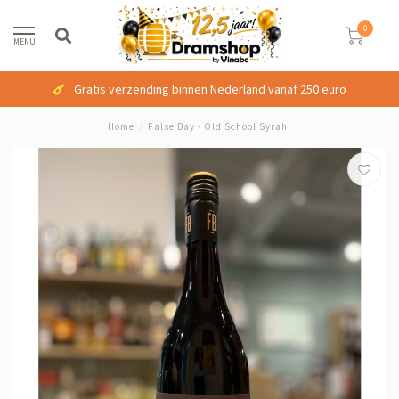
0
MENU
Gratis verzending binnen Nederland vanaf 250 euro
Home
/
False Bay - Old School Syrah