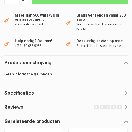
Meer dan 500 whisky's in
Gratis verzenden vanaf 250
ons assortiment
euro
Voor ieder wat wils
Snelle en veilige levering met
PostNL
Hulp nodig? Bel ons!
Deskundig advies op maat
+(31) 30 636 9236
Zodat jij het beste in huis hebt
Productomschrijving
Geen informatie gevonden
Specificaties
Reviews
Gerelateerde producten