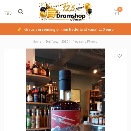
0
MENU
Gratis verzending binnen Nederland vanaf 250 euro
Home
/
Dufftown 2010 Infrequent Flyers