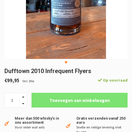
Dufftown 2010 Infrequent Flyers
€99,95
Op voorraad
Incl. btw
Toevoegen aan winkelwagen
Meer dan 500 whisky's in
Gratis verzenden vanaf 250
ons assortiment
euro
Voor ieder wat wils
Snelle en veilige levering met