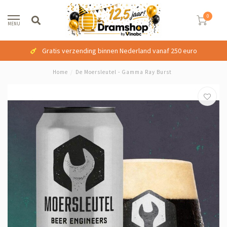
0
MENU
Gratis verzending binnen Nederland vanaf 250 euro
Home
/
De Moersleutel - Gamma Ray Burst