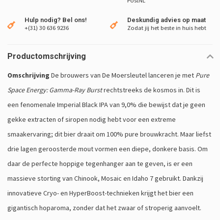
PostNL
Hulp nodig? Bel ons!
Deskundig advies op maat
+(31) 30 636 9236
Zodat jij het beste in huis hebt
Productomschrijving
Omschrijving
De brouwers van De Moersleutel lanceren je met
Pure
Space Energy: Gamma-Ray Burst
rechtstreeks de kosmos in. Dit is
een fenomenale Imperial Black IPA van 9,0% die bewijst dat je geen
gekke extracten of siropen nodig hebt voor een extreme
smaakervaring; dit bier draait om 100% pure brouwkracht. Maar liefst
drie lagen geroosterde mout vormen een diepe, donkere basis. Om
daar de perfecte hoppige tegenhanger aan te geven, is er een
massieve storting van Chinook, Mosaic en Idaho 7 gebruikt. Dankzij
innovatieve Cryo- en HyperBoost-technieken krijgt het bier een
gigantisch hoparoma, zonder dat het zwaar of stroperig aanvoelt.