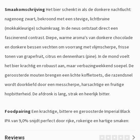
Smaakomschrijving
Het bier schenkt in als de donkere nachtlucht:
nagenoeg zwart, bekroond met een stevige, lichtbruine
(mokkakleurige) schuimkraag. In de neus ontstaat direct een
fascinerend contrast. Diepe, warme aroma's van donkere chocolade
en donkere bessen vechten om voorrang met vlijmscherpe, frisse
tonen van grapefruit, citrus en dennenhars (pine). In de mond voelt
het bier krachtig en robuust aan, maar verbazingwekkend soepel. De
geroosterde mouten brengen een lichte koffietoets, die razendsnel
wordt doorkliefd door een messcherpe, harsachtige en fruitige
hopbitterheid. De afdronk is lang, strak en heerlijk bitter.
Foodpairing
Een krachtige, bittere en geroosterde Imperial Black
IPA van 9,0% snijdt perfect door rijke, rokerige en hartige smaken:
Reviews