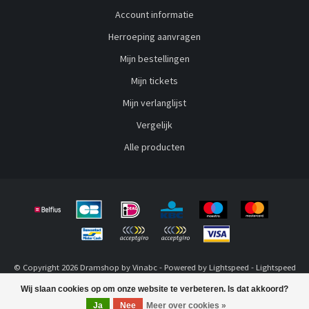
Account informatie
Herroeping aanvragen
Mijn bestellingen
Mijn tickets
Mijn verlanglijst
Vergelijk
Alle producten
© Copyright 2026 Dramshop by Vinabc - Powered by
Lightspeed
-
Lightspeed
design
by
Dyvelopment
Wij slaan cookies op om onze website te verbeteren. Is dat akkoord?
Ja
Nee
Meer over cookies »