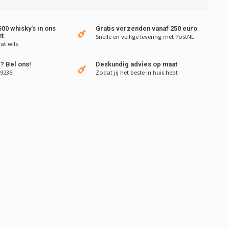
00 whisky's in ons
Gratis verzenden vanaf 250 euro
t
Snelle en veilige levering met PostNL
at wils
? Bel ons!
Deskundig advies op maat
 9236
Zodat jij het beste in huis hebt