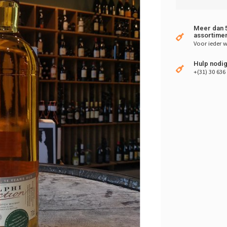
Meer dan 5
assortimen
Voor ieder w
Hulp nodig
+(31) 30 636