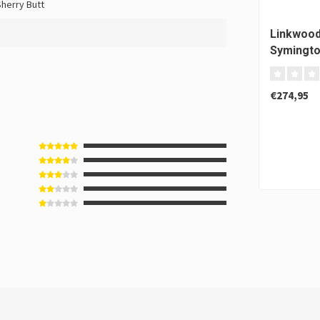
Sherry Butt
Linkwood
Symingto
Signator
€274,95