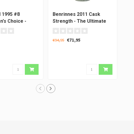
 1995 #8
Benrinnes 2011 Cask
Ben
n's Choice -
Strength - The Ultimate
Ora
y Vintage
Par
€71,95
€79
€94,95