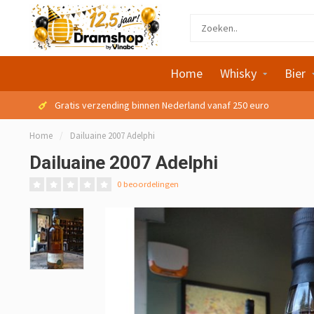
Home
Whisky
Bier
Gratis verzending binnen Nederland vanaf 250 euro
Home
/
Dailuaine 2007 Adelphi
Dailuaine 2007 Adelphi
0 beoordelingen