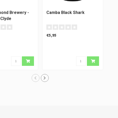
ond Brewery -
Camba Black Shark
Hop
 Clyde
Des
Me
€5,95
€8,