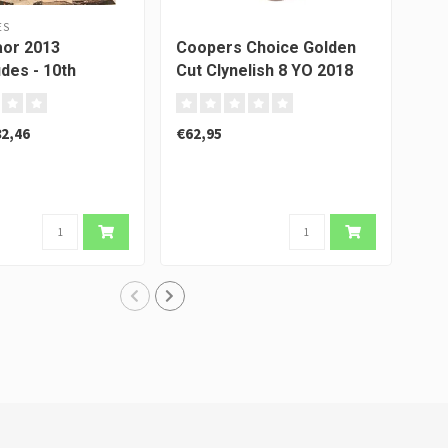
ES
or 2013
Coopers Choice Golden
Bla
des - 10th
Cut Clynelish 8 YO 2018
Mon
ary of Dramshop
Sig
C
2,46
€62,95
€61
Verw
ver