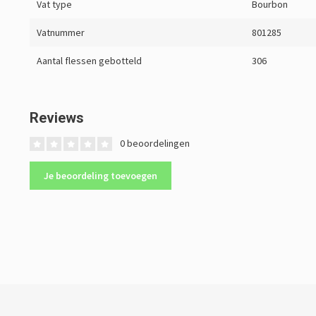
Vat type
Bourbon
Vatnummer
801285
Aantal flessen gebotteld
306
Reviews
0 beoordelingen
Je beoordeling toevoegen