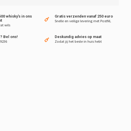
00 whisky's in ons
Gratis verzenden vanaf 250 euro
t
Snelle en veilige levering met PostNL
at wils
? Bel ons!
Deskundig advies op maat
 9236
Zodat jij het beste in huis hebt