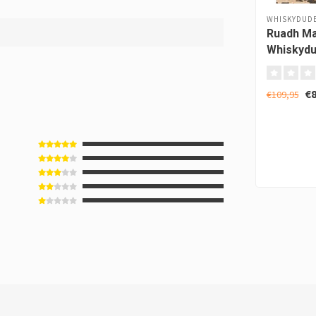
WHISKYDUD
Ruadh Ma
Whiskydu
Annivers
by VinAB
€8
€109,95