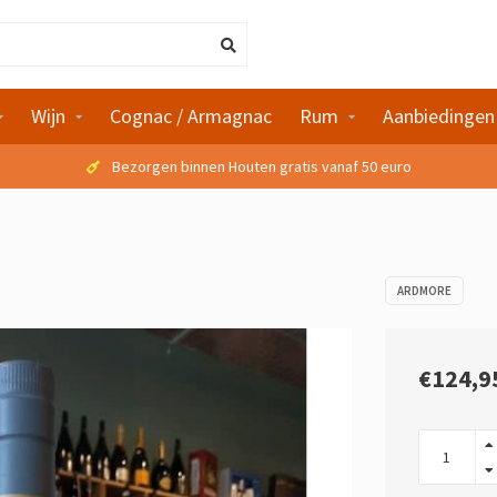
Wijn
Cognac / Armagnac
Rum
Aanbiedingen
Bezorgen binnen Houten gratis vanaf 50 euro
ARDMORE
€124,9