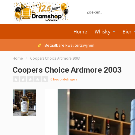
Home
Whisky
Bier
Betaalbare kwaliteitswijnen
Home
/
Coopers Choice Ardmore 2003
Coopers Choice Ardmore 2003
0 beoordelingen