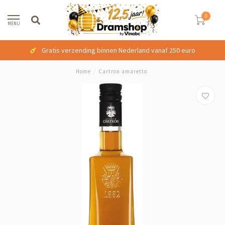
0
MENU
Gratis verzending binnen Nederland vanaf 250 euro
Home
/
Cartron amaretto