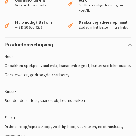
ons assortiment
euro
Voor ieder wat wils
Snelle en veilige levering met
PostNL
Hulp nodig? Bel ons!
Deskundig advies op maat
+(31) 30 636 9236
Zodat jij het beste in huis hebt
Productomschrijving
Neus
Gebakken spekjes, vanillevla, bananenbeignet, butterscotchmousse.
Gerstewater, gedroogde cranberry
Smaak
Brandende sintels, kaarsrook, bremstruiken
Finish
Dikke siroop/bijna stroop, vochtig hooi, vuursteen, nootmuskaat,
peperkoek