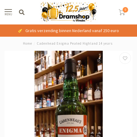
0
MENU
Gratis verzending binnen Nederland vanaf 250 euro
Home
/
Cadenhead Enigma Peated Highland 14 years