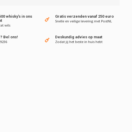
00 whisky's in ons
Gratis verzenden vanaf 250 euro
t
Snelle en veilige levering met PostNL
at wils
? Bel ons!
Deskundig advies op maat
 9236
Zodat jij het beste in huis hebt