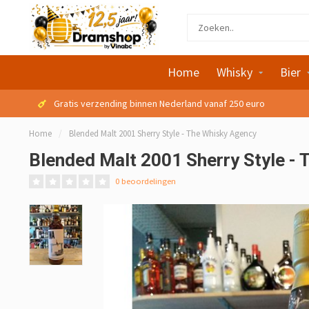
Home
Whisky
Bier
Gratis verzending binnen Nederland vanaf 250 euro
Home
/
Blended Malt 2001 Sherry Style - The Whisky Agency
Blended Malt 2001 Sherry Style -
0 beoordelingen