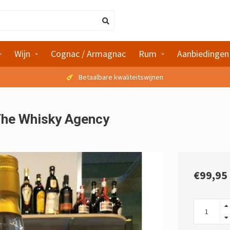
Wijn
Cognac / Armagnac
Rum
Aanbiedingen
Betaalbare kwaliteitswijnen
 The Whisky Agency
€99,95