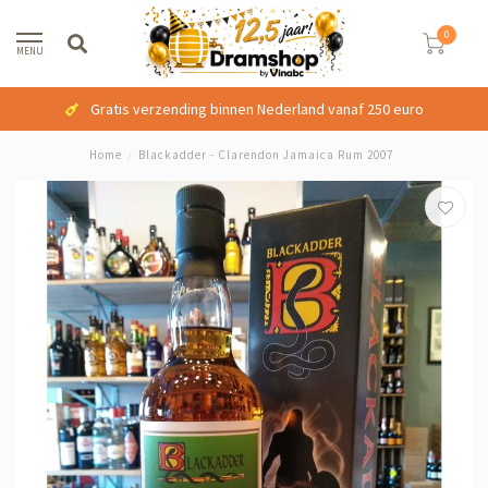
0
MENU
Gratis verzending binnen Nederland vanaf 250 euro
Home
/
Blackadder - Clarendon Jamaica Rum 2007