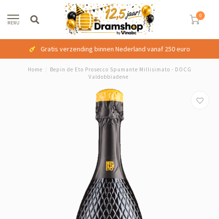
0
MENU
Gratis verzending binnen Nederland vanaf 250 euro
Home
/
Bepin de Eto Prosecco Spumante Millisimato - DOCG
Valdobbiadene