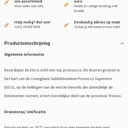
ons assortiment
euro
Voor ieder wat wils
Snelle en veilige levering met
PostNL
Hulp nodig? Bel ons!
Deskundig advies op maat
+(31) 30 636 9236
Zodat jij het beste in huis hebt
Productomschrijving
Algemene informatie
Deze Bepin de Eto is echt een top prossecco. De druiven groeien in
het hart van de Conegliano Valdobbiadene Prosecco Superiore
DOCG, op de hellingen van de eerste heuvels die uiteindelijk de
Dolomieten vormen, in het noordelijke deel van de provincie Treviso.
Druivenras/ vinificatie
Eerste gisting op 20 °C gevolgd door een tweede gisting met