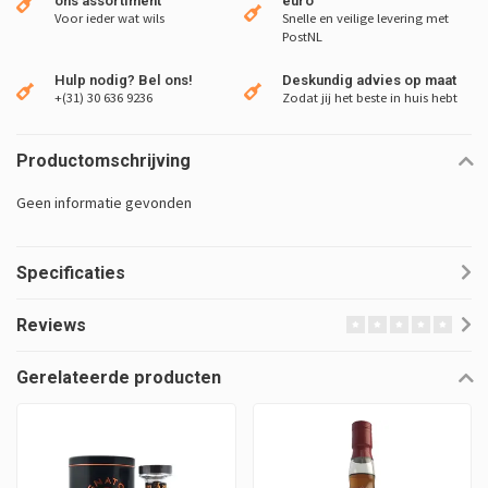
ons assortiment
euro
Voor ieder wat wils
Snelle en veilige levering met
PostNL
Hulp nodig? Bel ons!
Deskundig advies op maat
+(31) 30 636 9236
Zodat jij het beste in huis hebt
Productomschrijving
Geen informatie gevonden
Specificaties
Reviews
Gerelateerde producten