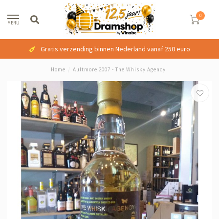
0
MENU
Gratis verzending binnen Nederland vanaf 250 euro
Home
/
Aultmore 2007 - The Whisky Agency