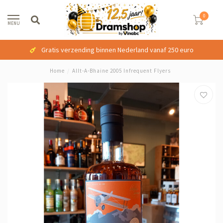
0
MENU
Gratis verzending binnen Nederland vanaf 250 euro
Home
/
Allt-A-Bhaine 2005 Infrequent Flyers