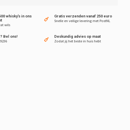
00 whisky's in ons
Gratis verzenden vanaf 250 euro
t
Snelle en veilige levering met PostNL
at wils
? Bel ons!
Deskundig advies op maat
 9236
Zodat jij het beste in huis hebt