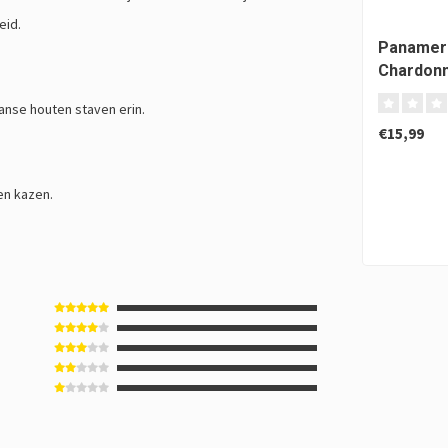
eid.
Panamera
Chardon
ranse houten staven erin.
€15,99
en kazen.