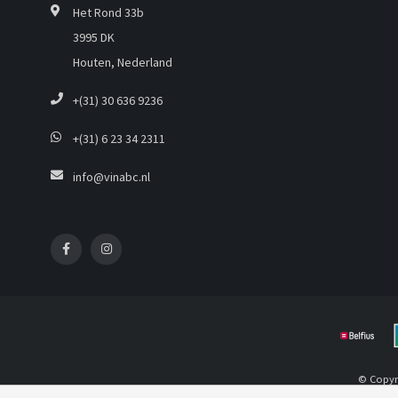
Het Rond 33b
3995 DK
Houten, Nederland
+(31) 30 636 9236
+(31) 6 23 34 2311
info@vinabc.nl
© Copyr