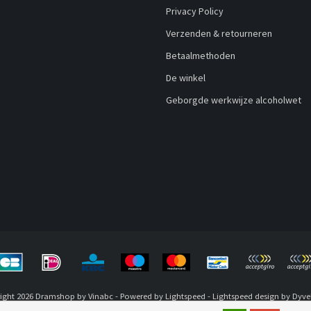
Privacy Policy
Verzenden & retourneren
Betaalmethoden
De winkel
Geborgde werkwijze alcoholwet
ight 2026 Dramshop by Vinabc - Powered by
Lightspeed
-
Lightspeed design
by
Dyve