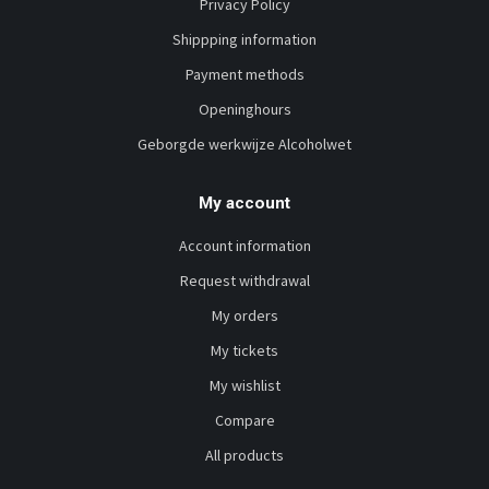
Privacy Policy
Shippping information
Payment methods
Openinghours
Geborgde werkwijze Alcoholwet
My account
Account information
Request withdrawal
My orders
My tickets
My wishlist
Compare
All products