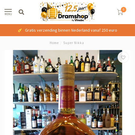
0
MENU
Gratis verzending binnen Nederland vanaf 250 euro
Home
/
Super Nikka