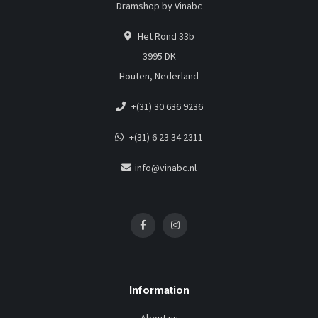
Dramshop by Vinabc
Het Rond 33b
3995 DK
Houten, Nederland
+(31) 30 636 9236
+(31) 6 23 34 2311
info@vinabc.nl
Information
About us