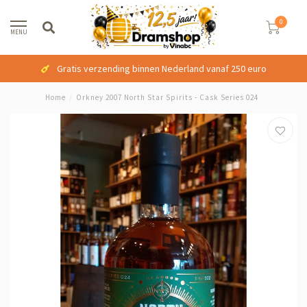
0
MENU
Gratis verzending binnen Nederland vanaf 250 euro
Home
/
Orkney 2007 North Star Spirits - Cask Series 024