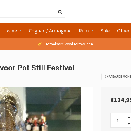
wine
Cognac / Armagnac
Rum
Sale
Other 
Betaalbare kwaliteitswijnen
oor Pot Still Festival
CHATEAU DE MONT
€124,9