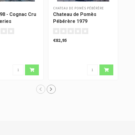
CHATEAU DE POMÈS PÉBÉRÈRE
998 - Cognac Cru
Chateau de Pomès
Jea
eries
Pébérère 1979
€82,95
€54