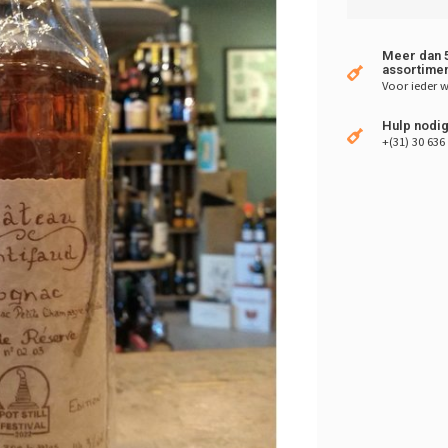
Meer dan 5
assortimen
Voor ieder w
Hulp nodig
+(31) 30 636