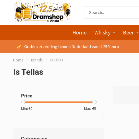
Home
Whisky
Beer
Gratis verzending binnen Nederland vanaf 250 euro
Home
/
Brands
/
Is Tellas
Is Tellas
Price
Min: €
0
Max: €
5
Categories