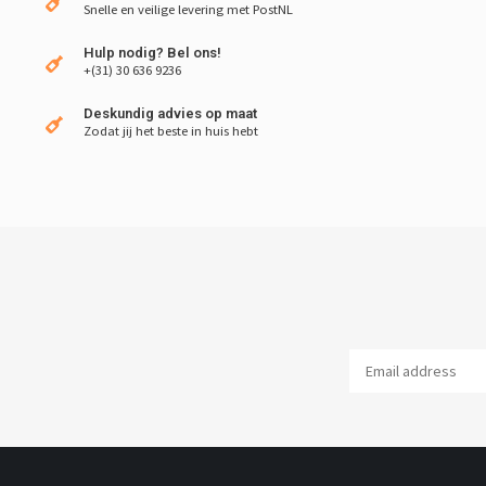
Snelle en veilige levering met PostNL
Hulp nodig? Bel ons!
+(31) 30 636 9236
Deskundig advies op maat
Zodat jij het beste in huis hebt