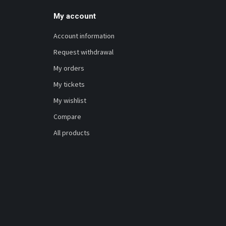
My account
Account information
Request withdrawal
My orders
My tickets
My wishlist
Compare
All products