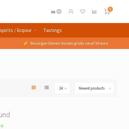
0
EN
spirits / licqour
Tastings
Bezorgen binnen Houten gratis vanaf 50 euro
ound
NG