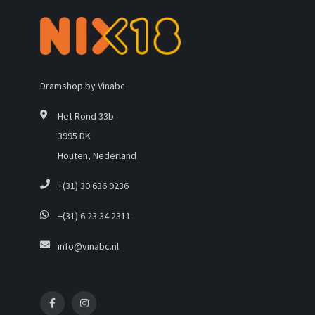
Dramshop by Vinabc
Het Rond 33b
3995 DK
Houten, Nederland
+(31) 30 636 9236
+(31) 6 23 34 2311
info@vinabc.nl