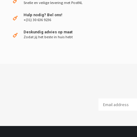
Snelle en veilige levering met PostNL
Hulp nodig? Bel ons!
+(31) 30 636 9236
Deskundig advies op maat
Zodat jij het beste in huis hebt