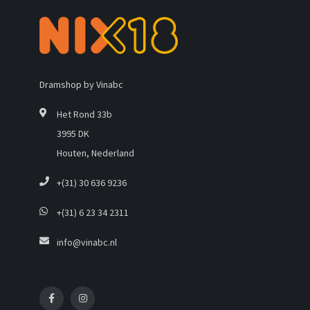
Dramshop by Vinabc
Het Rond 33b
3995 DK
Houten, Nederland
+(31) 30 636 9236
+(31) 6 23 34 2311
info@vinabc.nl