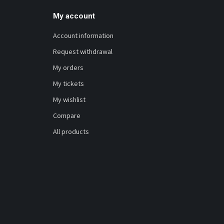
My account
Account information
Request withdrawal
My orders
My tickets
My wishlist
Compare
All products