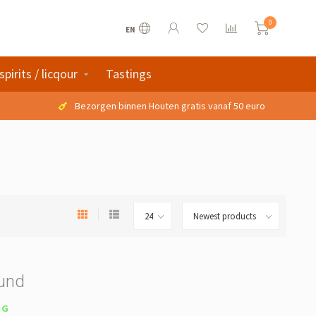
0
EN
spirits / licqour
Tastings
Bezorgen binnen Houten gratis vanaf 50 euro
ound
NG