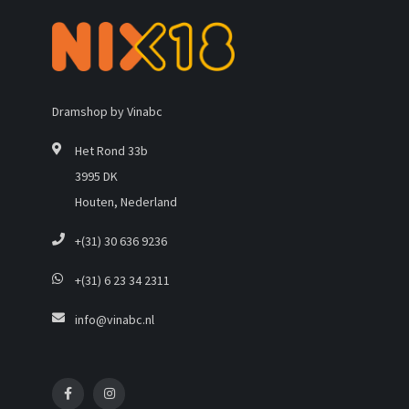
Dramshop by Vinabc
Het Rond 33b
3995 DK
Houten, Nederland
+(31) 30 636 9236
+(31) 6 23 34 2311
info@vinabc.nl