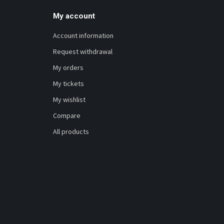
My account
Account information
Request withdrawal
My orders
My tickets
My wishlist
Compare
All products