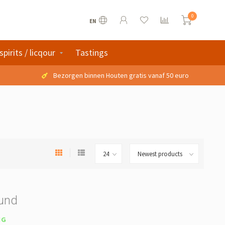
0
EN
spirits / licqour
Tastings
Bezorgen binnen Houten gratis vanaf 50 euro
ound
NG