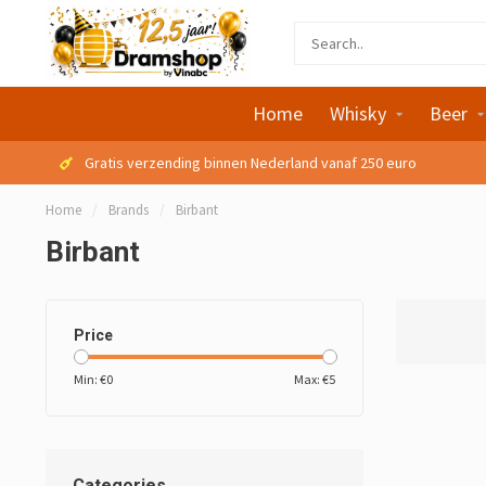
Home
Whisky
Beer
Gratis verzending binnen Nederland vanaf 250 euro
Home
/
Brands
/
Birbant
Birbant
Price
Min: €
0
Max: €
5
Categories