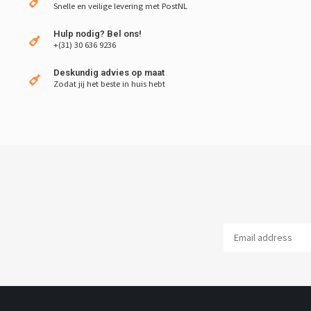
Snelle en veilige levering met PostNL
Hulp nodig? Bel ons!
+(31) 30 636 9236
Deskundig advies op maat
Zodat jij het beste in huis hebt