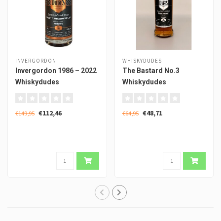
INVERGORDON
WHISKYDUDES
Invergordon 1986 – 2022
The Bastard No.3
Whiskydudes
Whiskydudes
€112,46
€48,71
€149,95
€64,95