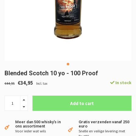
Blended Scotch 10 yo - 100 Proof
€34,95
In stock
€44,95
Incl. tax
Add to cart
Meer dan 500 whisky's in
Gratis verzenden vanaf 250
ons assortiment
euro
Voor ieder wat wils
Snelle en veilige levering met