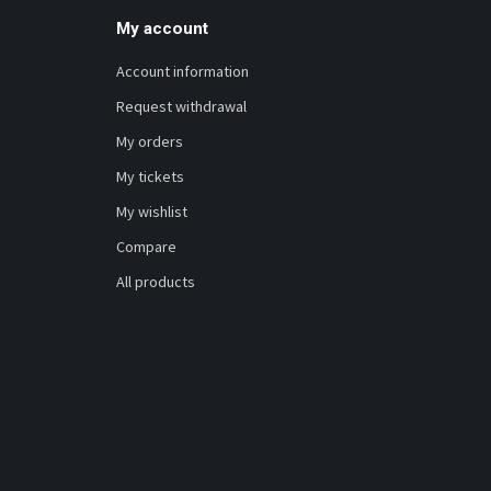
My account
Account information
Request withdrawal
My orders
My tickets
My wishlist
Compare
All products