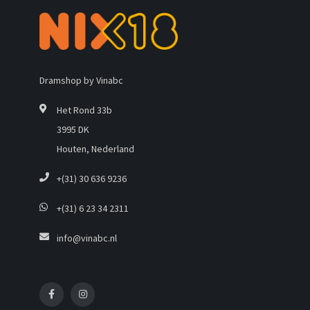
Dramshop by Vinabc
Het Rond 33b
3995 DK
Houten, Nederland
+(31) 30 636 9236
+(31) 6 23 34 2311
info@vinabc.nl