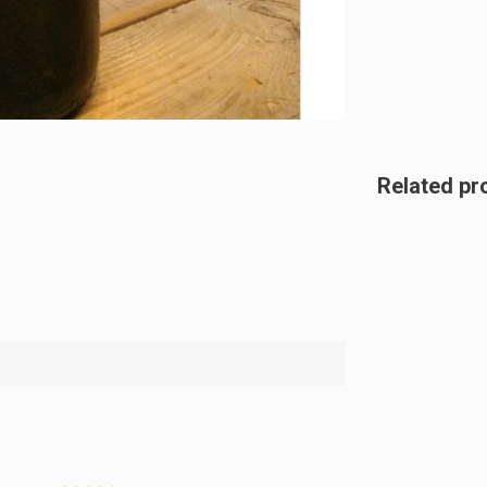
Related pr
8