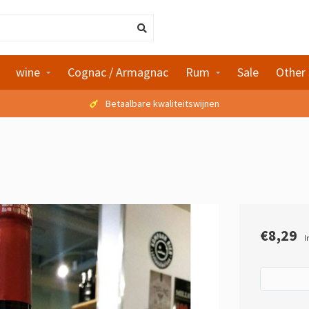
wine
Cognac / Armagnac
Rum
Sale
Other 
Betaalbare kwaliteitswijnen
€8,29
I