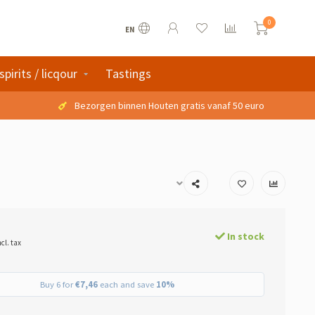
0
EN
spirits / licqour
Tastings
Bezorgen binnen Houten gratis vanaf 50 euro
In stock
ncl. tax
Buy 6 for
€7,46
each and save
10%