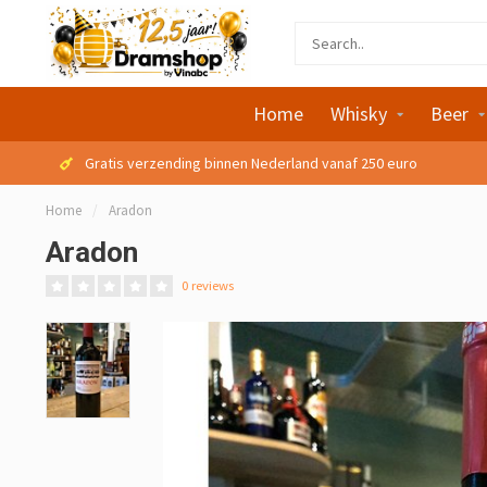
Home
Whisky
Beer
Gratis verzending binnen Nederland vanaf 250 euro
Home
/
Aradon
Aradon
0 reviews